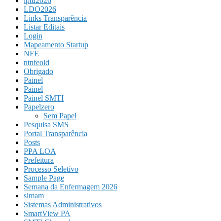
iptu2026
LDO2026
Links Transparência
Listar Editais
Login
Mapeamento Startup
NFE
ntnfeold
Obrigado
Painel
Painel
Painel SMTI
Papelzero
Sem Papel
Pesquisa SMS
Portal Transparência
Posts
PPA LOA
Prefeitura
Processo Seletivo
Sample Page
Semana da Enfermagem 2026
simam
Sistemas Administrativos
SmartView PA