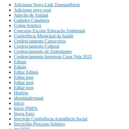
Adicionar Novo Link Transparência
Adicionar novo post
Adoção de Animal
Cadastro Catadores
Coleta Seletiva
Concurso Escolar Educação Ambiental
Conferência Municipal da Saúde
Credenciamento Carroceiros
Credenciamento Cultural
Credenciamento de Ambulantes
Credenciamento Imprensa Copa Vela 2025
Editais
Editais
Editar Editais
Editar post
Editar post
Editar post
História
identidadevisual
Início
Início PMPA
Inova Agro
Inscrição Conferência Assistência Social
Inscrições Processo Seletivo