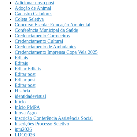
Adicionar novo post
Adoção de Animal
Cadastro Catadores
Coleta Seletiva
Concurso Escolar Educação Ambiental
Conferência Municipal da Saúde
Credenciamento Carroceiros
Credenciamento Cultural
Credenciamento de Ambulantes
Credenciamento Imprensa Copa Vela 2025
Editais
Editais
Editar Editais
Editar post
Editar post
Editar post
História
identidadevisual
Início
Início PMPA
Inova Agro
Inscrição Conferência Assistência Social
Inscrições Processo Seletivo
iptu2026
LDO2026