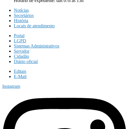
Horário de expediente: das 07h as 13h
Notícias
Secretários
História
Locais de atendimento
Portal
LGPD
Sistemas Administrativos
Servidor
Cidadão
Diário oficial
Editais
E-Mail
Instagram