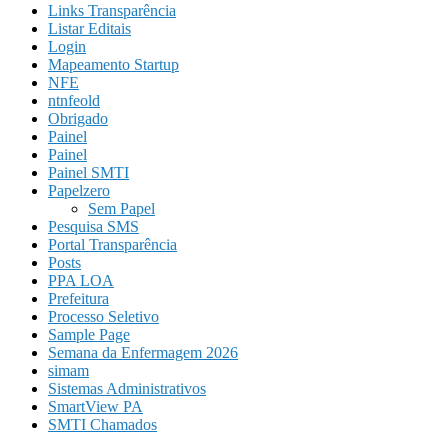
Links Transparência
Listar Editais
Login
Mapeamento Startup
NFE
ntnfeold
Obrigado
Painel
Painel
Painel SMTI
Papelzero
Sem Papel
Pesquisa SMS
Portal Transparência
Posts
PPA LOA
Prefeitura
Processo Seletivo
Sample Page
Semana da Enfermagem 2026
simam
Sistemas Administrativos
SmartView PA
SMTI Chamados