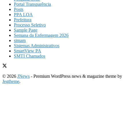
Portal Transparência
Posts
PPA LOA
Prefeitura
Processo Seletivo
Sample Page
Semana da Enfermagem 2026
simam
Sistemas Administrativos
SmartView PA
SMTI Chamados
© 2026
JNews
- Premium WordPress news & magazine theme by
Jegtheme
.