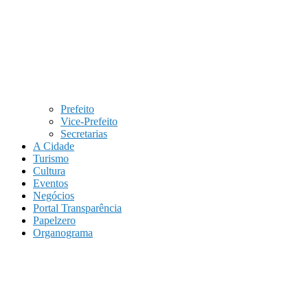
Prefeito
Vice-Prefeito
Secretarias
A Cidade
Turismo
Cultura
Eventos
Negócios
Portal Transparência
Papelzero
Organograma