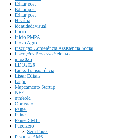
Editar post
Editar post
Editar post
História
identidadevisual
Início
Início PMPA
Inova Agro
Inscrição Conferência Assistência Social
Inscrições Processo Seletivo
iptu2026
LDO2026
Links Transparência
Listar Editais
Login
Mapeamento Startup
NFE
ntnfeold
Obrigado
Painel
Painel
Painel SMTI
Papelzero
Sem Papel
Pesquisa SMS