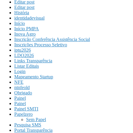
Editar post
Editar post
História
identidadevisual
Início
Início PMPA
Inova Agro
Inscrição Conferência Assistência Social
Inscrições Processo Seletivo
iptu2026
LDO2026
Links Transparência
Listar Editais
Login
Mapeamento Startup
NFE
ntnfeold
Obrigado
Painel
Painel
Painel SMTI
Papelzero
Sem Papel
Pesquisa SMS
Portal Transparência