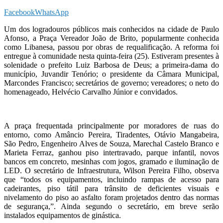
Facebook
WhatsApp
Um dos logradouros públicos mais conhecidos na cidade de Paulo
Afonso, a Praça Vereador João de Brito, popularmente conhecida
como Libanesa, passou por obras de requalificação. A reforma foi
entregue à comunidade nesta quinta-feira (25). Estiveram presentes à
solenidade o prefeito Luiz Barbosa de Deus; a primeira-dama do
município, Juvandir Tenório; o presidente da Câmara Municipal,
Marcondes Francisco; secretários de governo; vereadores; o neto do
homenageado, Helvécio Carvalho Júnior e convidados.
A praça frequentada principalmente por moradores de ruas do
entorno, como Amâncio Pereira, Tiradentes, Otávio Mangabeira,
São Pedro, Engenheiro Alves de Souza, Marechal Castelo Branco e
Marieta Ferraz, ganhou piso intertravado, parque infantil, novos
bancos em concreto, mesinhas com jogos, gramado e iluminação de
LED. O secretário de Infraestrutura, Wilson Pereira Filho, observa
que “todos os equipamentos, incluindo rampas de acesso para
cadeirantes, piso tátil para trânsito de deficientes visuais e
nivelamento do piso ao asfalto foram projetados dentro das normas
de segurança,”. Ainda segundo o secretário, em breve serão
instalados equipamentos de ginástica.