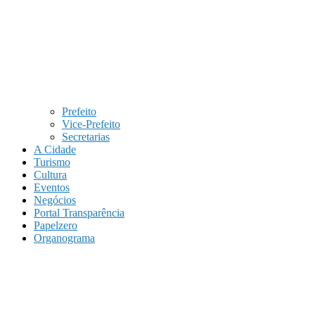
Prefeito
Vice-Prefeito
Secretarias
A Cidade
Turismo
Cultura
Eventos
Negócios
Portal Transparência
Papelzero
Organograma