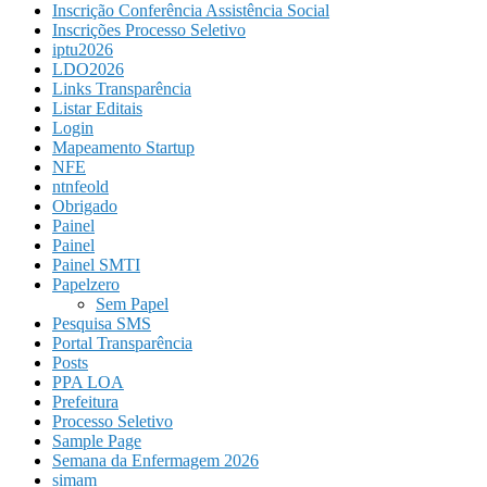
Inscrição Conferência Assistência Social
Inscrições Processo Seletivo
iptu2026
LDO2026
Links Transparência
Listar Editais
Login
Mapeamento Startup
NFE
ntnfeold
Obrigado
Painel
Painel
Painel SMTI
Papelzero
Sem Papel
Pesquisa SMS
Portal Transparência
Posts
PPA LOA
Prefeitura
Processo Seletivo
Sample Page
Semana da Enfermagem 2026
simam