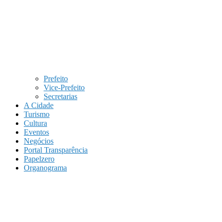
Prefeito
Vice-Prefeito
Secretarias
A Cidade
Turismo
Cultura
Eventos
Negócios
Portal Transparência
Papelzero
Organograma