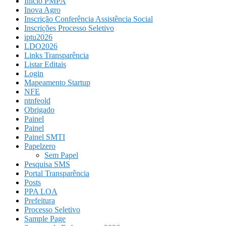
Início PMPA
Inova Agro
Inscrição Conferência Assistência Social
Inscrições Processo Seletivo
iptu2026
LDO2026
Links Transparência
Listar Editais
Login
Mapeamento Startup
NFE
ntnfeold
Obrigado
Painel
Painel
Painel SMTI
Papelzero
Sem Papel
Pesquisa SMS
Portal Transparência
Posts
PPA LOA
Prefeitura
Processo Seletivo
Sample Page