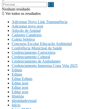
Nenhum resultado
Ver todos os resultados
Adicionar Novo Link Transparência
Adicionar novo post
Adoção de Animal
Cadastro Catadores
Coleta Seletiva
Concurso Escolar Educação Ambiental
Conferência Municipal da Saúde
Credenciamento Carroceiros
Credenciamento Cultural
Credenciamento de Ambulantes
Credenciamento Imprensa Copa Vela 2025
Editais
Editais
Editar Editais
Editar post
Editar post
Editar post
História
identidadevisual
Início