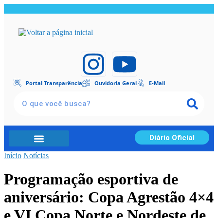
Portal Transparência
Ouvidoria Geral
E-Mail
Diário Oficial
Início
Portal Transparência
Notícias
Programação esportiva de
aniversário: Copa Agrestão 4×4
e VI Copa Norte e Nordeste de