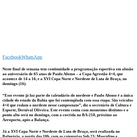
Facebook
WhatsApp
Neste final de semana tem continuidade a programação esportiva em alusão
ao aniversário de 65 anos de Paulo Afonso – a Copa Agrestão 4×4, que
acontece de 14 a 16, e a XVI Copa Norte e Nordeste de Luta de Braço, no
domingo (16).
“Esse evento já faz parte do calendário do nordeste e Paulo Afonso é a única
cidade do estado da Bahia que foi contemplada com essa etapa. São veículos
4×4 que rodam o nordeste nesse campeonato”, diz o secretário de Cultura e
Esporte, Dernival Oliveira. Este evento conta com momentos distintos e o
ponto alto será no domingo, com a corrida na BA-210, próximo ao
Aeroporto, após a Balança.
Já a XVI Copa Norte e Nordeste de Luta de Braço, será realizada no
Balneário, a partir das 10h, com as categorias Sub 23: Masculino e