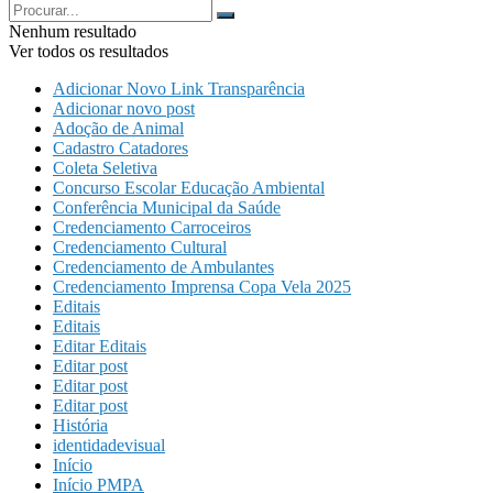
Nenhum resultado
Ver todos os resultados
Adicionar Novo Link Transparência
Adicionar novo post
Adoção de Animal
Cadastro Catadores
Coleta Seletiva
Concurso Escolar Educação Ambiental
Conferência Municipal da Saúde
Credenciamento Carroceiros
Credenciamento Cultural
Credenciamento de Ambulantes
Credenciamento Imprensa Copa Vela 2025
Editais
Editais
Editar Editais
Editar post
Editar post
Editar post
História
identidadevisual
Início
Início PMPA