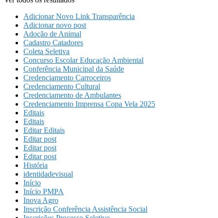
Adicionar Novo Link Transparência
Adicionar novo post
Adoção de Animal
Cadastro Catadores
Coleta Seletiva
Concurso Escolar Educação Ambiental
Conferência Municipal da Saúde
Credenciamento Carroceiros
Credenciamento Cultural
Credenciamento de Ambulantes
Credenciamento Imprensa Copa Vela 2025
Editais
Editais
Editar Editais
Editar post
Editar post
Editar post
História
identidadevisual
Início
Início PMPA
Inova Agro
Inscrição Conferência Assistência Social
Inscrições Processo Seletivo