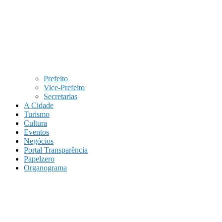
Prefeito
Vice-Prefeito
Secretarias
A Cidade
Turismo
Cultura
Eventos
Negócios
Portal Transparência
Papelzero
Organograma