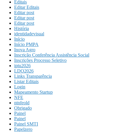
Editais
Editar Editais
Editar post
Editar post
Editar post
História
identidadevisual
Início
Início PMPA
Inova Agro
Inscrição Conferência Assistência Social
Inscrições Processo Seletivo
iptu2026
LDO2026
Links Transparência
Listar Editais
Login
Mapeamento Startup
NFE
ntnfeold
Obrigado
Painel
Painel
Painel SMTI
Papelzero