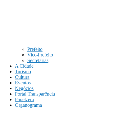
Prefeito
Vice-Prefeito
Secretarias
A Cidade
Turismo
Cultura
Eventos
Negócios
Portal Transparência
Papelzero
Organograma