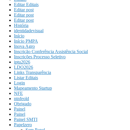
Editar Editais
Editar post
Editar post
Editar post
História
identidadevisual
Início
Início PMPA
Inova Agro
Inscrição Conferência Assistência Social
Inscrições Processo Seletivo
iptu2026
LDO2026
Links Transparência
Listar Editais
Login
Mapeamento Startup
NFE
ntnfeold
Obrigado
Painel
Painel
Painel SMTI
Papelzero
Sem Papel