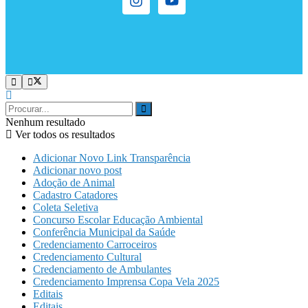
Nenhum resultado
Ver todos os resultados
Adicionar Novo Link Transparência
Adicionar novo post
Adoção de Animal
Cadastro Catadores
Coleta Seletiva
Concurso Escolar Educação Ambiental
Conferência Municipal da Saúde
Credenciamento Carroceiros
Credenciamento Cultural
Credenciamento de Ambulantes
Credenciamento Imprensa Copa Vela 2025
Editais
Editais