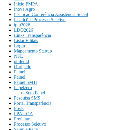
Início PMPA
Inova Agro
Inscrição Conferência Assistência Social
Inscrições Processo Seletivo
iptu2026
LDO2026
Links Transparência
Listar Editais
Login
Mapeamento Startup
NFE
ntnfeold
Obrigado
Painel
Painel
Painel SMTI
Papelzero
Sem Papel
Pesquisa SMS
Portal Transparência
Posts
PPA LOA
Prefeitura
Processo Seletivo
Sample Page