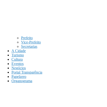
Prefeito
Vice-Prefeito
Secretarias
A Cidade
Turismo
Cultura
Eventos
Negócios
Portal Transparência
Papelzero
Organograma