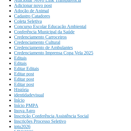
Adicionar Novo Link Transparência
Adicionar novo post
Adoção de Animal
Cadastro Catadores
Coleta Seletiva
Concurso Escolar Educação Ambiental
Conferência Municipal da Saúde
Credenciamento Carroceiros
Credenciamento Cultural
Credenciamento de Ambulantes
Credenciamento Imprensa Copa Vela 2025
Editais
Editais
Editar Editais
Editar post
Editar post
Editar post
História
identidadevisual
Início
Início PMPA
Inova Agro
Inscrição Conferência Assistência Social
Inscrições Processo Seletivo
iptu2026