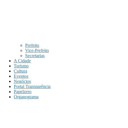
Prefeito
Vice-Prefeito
Secretarias
A Cidade
Turismo
Cultura
Eventos
Negócios
Portal Transparência
Papelzero
Organograma