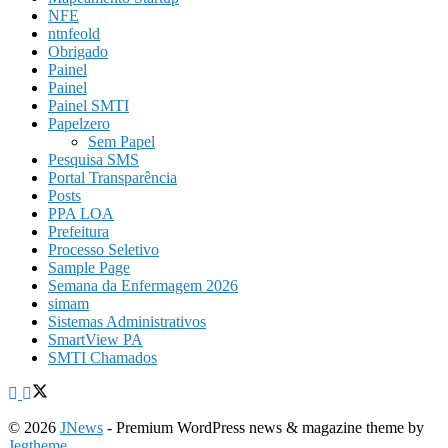
NFE
ntnfeold
Obrigado
Painel
Painel
Painel SMTI
Papelzero
Sem Papel
Pesquisa SMS
Portal Transparência
Posts
PPA LOA
Prefeitura
Processo Seletivo
Sample Page
Semana da Enfermagem 2026
simam
Sistemas Administrativos
SmartView PA
SMTI Chamados
© 2026
JNews
- Premium WordPress news & magazine theme by
Jegtheme
.