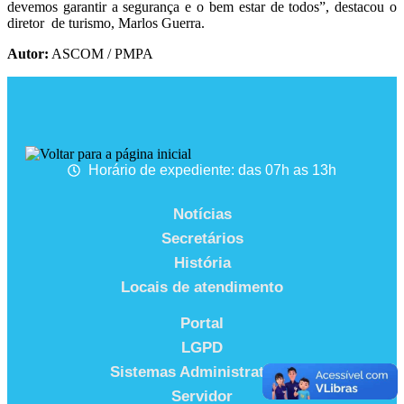
devemos garantir a segurança e o bem estar de todos”, destacou o
diretor de turismo, Marlos Guerra.
Autor:
ASCOM / PMPA
Horário de expediente: das 07h as 13h
Notícias
Secretários
História
Locais de atendimento
Portal
LGPD
Sistemas Administrativos
Servidor