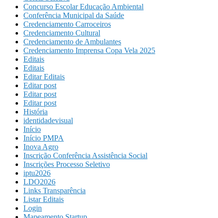
Concurso Escolar Educação Ambiental
Conferência Municipal da Saúde
Credenciamento Carroceiros
Credenciamento Cultural
Credenciamento de Ambulantes
Credenciamento Imprensa Copa Vela 2025
Editais
Editais
Editar Editais
Editar post
Editar post
Editar post
História
identidadevisual
Início
Início PMPA
Inova Agro
Inscrição Conferência Assistência Social
Inscrições Processo Seletivo
iptu2026
LDO2026
Links Transparência
Listar Editais
Login
Mapeamento Startup