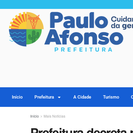
Início
Prefeitura
A Cidade
Turismo
Início
Mais Notícias
Prefeitura decreta 