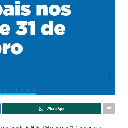
WhatsApp
a do feriado de Natal (24) e no dia (31), quando se