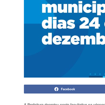
Facebook
A Prefeitura decretou ponto facultativo na vésper