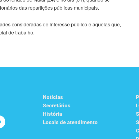
nários das repartições públicas municipais.
idades consideradas de interesse público e aquelas que,
ial de trabalho.
Notícias
P
Secretários
História
S
Locais de atendimento
S
C
D