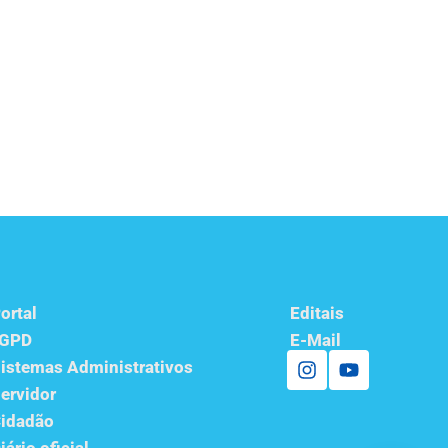
ortal
Editais
LGPD
E-Mail
istemas Administrativos
ervidor
idadão
iário oficial