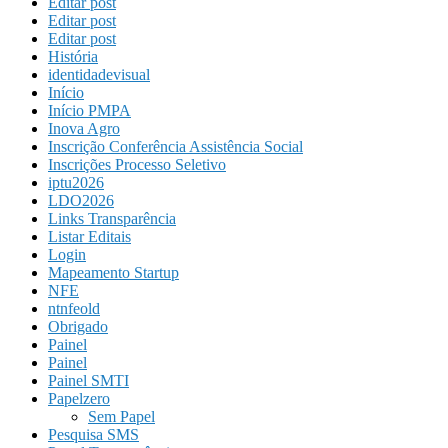
Editar post
Editar post
Editar post
História
identidadevisual
Início
Início PMPA
Inova Agro
Inscrição Conferência Assistência Social
Inscrições Processo Seletivo
iptu2026
LDO2026
Links Transparência
Listar Editais
Login
Mapeamento Startup
NFE
ntnfeold
Obrigado
Painel
Painel
Painel SMTI
Papelzero
Sem Papel
Pesquisa SMS