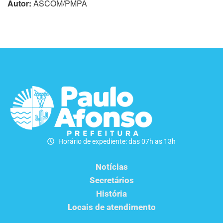
Autor:
ASCOM/PMPA
Horário de expediente: das 07h as 13h
Notícias
Secretários
História
Locais de atendimento