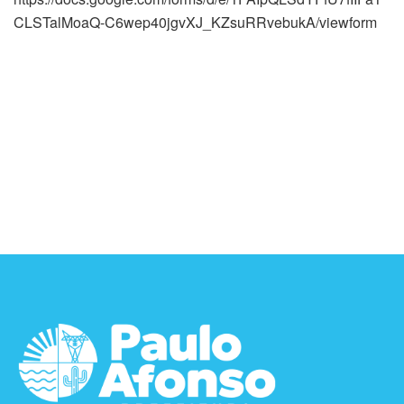
CLSTalMoaQ-C6wep40jgvXJ_KZsuRRvebukA/viewform