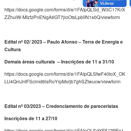
https://docs.google.com/forms/d/e/1FAIpQLSd_W3C17KrX
ZZhuiW-MIzfzPnENgA6GT7jioOtsLpblIN1s0Q/viewform
Edital nº 02/ 2023 – Paulo Afonso – Terra de Energia e
Cultura
Demais áreas culturais – Inscrições de 11 a 31/10
https://docs.google.com/forms/d/e/1FAIpQLSfwF40toX_OK
LU4QmJntFScimd6lsRoYrpMxrjb7ghSZtwucw/viewform
Edital nº 03/2023 – Credenciamento de pareceristas
Inscrições de 11 a 27/10
https://docs.google.com/forms/d/e/1FAIpQLSdYFfU7fIIFa1