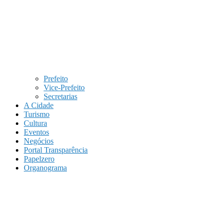
Prefeito
Vice-Prefeito
Secretarias
A Cidade
Turismo
Cultura
Eventos
Negócios
Portal Transparência
Papelzero
Organograma