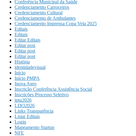
Conferência Municipal da Saúde
Credenciamento Carroceiros
Credenciamento Cultural
Credenciamento de Ambulantes
Credenciamento Imprensa Copa Vela 2025
Editais
Editais
Editar Editais
Editar post
Editar post
Editar post
História
identidadevisual
Início
Início PMPA
Inova Agro
Inscrição Conferência Assistência Social
Inscrições Processo Seletivo
iptu2026
LDO2026
Links Transparência
Listar Editais
Login
Mapeamento Startup
NFE