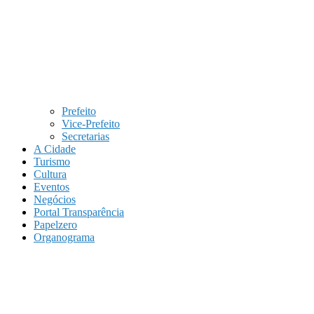
Prefeito
Vice-Prefeito
Secretarias
A Cidade
Turismo
Cultura
Eventos
Negócios
Portal Transparência
Papelzero
Organograma