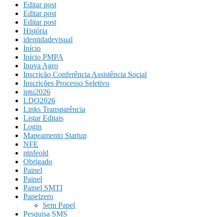
Editar post
Editar post
Editar post
História
identidadevisual
Início
Início PMPA
Inova Agro
Inscrição Conferência Assistência Social
Inscrições Processo Seletivo
iptu2026
LDO2026
Links Transparência
Listar Editais
Login
Mapeamento Startup
NFE
ntnfeold
Obrigado
Painel
Painel
Painel SMTI
Papelzero
Sem Papel
Pesquisa SMS