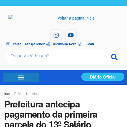
Portal Transparência
Ouvidoria Geral
E-Mail
Diário Oficial
Portal Transparência
Início
Mais Notícias
Prefeitura antecipa
pagamento da primeira
parcela do 13º Salário