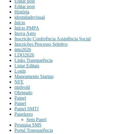
Editar post
Editar post
História
identidadevisual
Início
Início PMPA
Inova Agro
Inscrição Conferência Assistência Social
Inscrições Processo Seletivo
iptu2026
LDO2026
Links Transparência
Listar Editais
Login
Mapeamento Startup
NFE
ntnfeold
Obrigado
Painel
Painel
Painel SMTI
Papelzero
Sem Papel
Pesquisa SMS
Portal Transparência