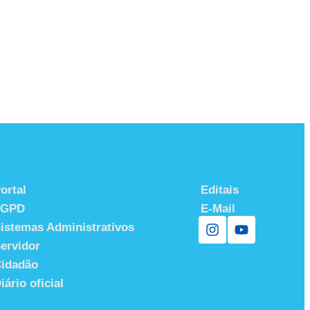
ortal
Editais
LGPD
E-Mail
istemas Administrativos
ervidor
idadão
iário oficial