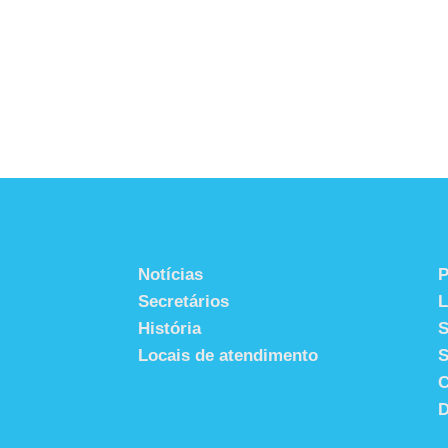
Notícias
P
Secretários
História
S
Locais de atendimento
S
C
D