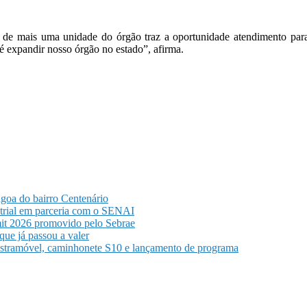
ra de mais uma unidade do órgão traz a oportunidade atendimento par
 é expandir nosso órgão no estado”, afirma.
agoa do bairro Centenário
strial em parceria com o SENAI
it 2026 promovido pelo Sebrae
ue já passou a valer
astramóvel, caminhonete S10 e lançamento de programa