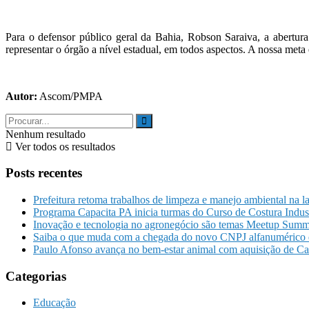
Para o defensor público geral da Bahia, Robson Saraiva, a abertu
representar o órgão a nível estadual, em todos aspectos. A nossa meta
Autor:
Ascom/PMPA
Nenhum resultado
Ver todos os resultados
Posts recentes
Prefeitura retoma trabalhos de limpeza e manejo ambiental na l
Programa Capacita PA inicia turmas do Curso de Costura Indu
Inovação e tecnologia no agronegócio são temas Meetup Summ
Saiba o que muda com a chegada do novo CNPJ alfanumérico q
Paulo Afonso avança no bem-estar animal com aquisição de C
Categorias
Educação