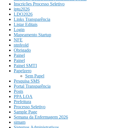
Inscrições Processo Seletivo
iptu2026
LDO2026
Links Transparência
Listar Editais
Login
Mapeamento Startup
NFE
ntnfeold
Obrigado
Painel
Painel
Painel SMTI
Papelzero
Sem Papel
Pesquisa SMS
Portal Transparência
Posts
PPA LOA
Prefeitura
Processo Seletivo
Sample Page
Semana da Enfermagem 2026
simam
Sistemas Administrativos