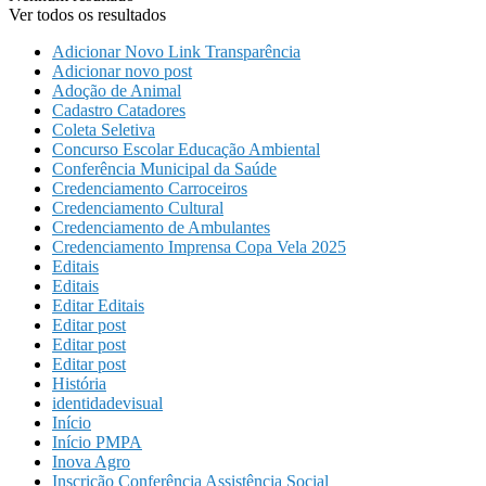
Ver todos os resultados
Adicionar Novo Link Transparência
Adicionar novo post
Adoção de Animal
Cadastro Catadores
Coleta Seletiva
Concurso Escolar Educação Ambiental
Conferência Municipal da Saúde
Credenciamento Carroceiros
Credenciamento Cultural
Credenciamento de Ambulantes
Credenciamento Imprensa Copa Vela 2025
Editais
Editais
Editar Editais
Editar post
Editar post
Editar post
História
identidadevisual
Início
Início PMPA
Inova Agro
Inscrição Conferência Assistência Social