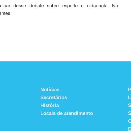
cipar desse debate sobre esporte e cidadania. Na
entes
Notícias
P
Secretários
História
S
Locais de atendimento
S
C
D