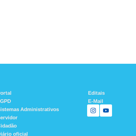
ortal
Editais
LGPD
E-Mail
istemas Administrativos
ervidor
idadão
iário oficial