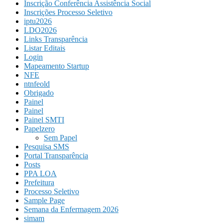
Inscrição Conferência Assistência Social
Inscrições Processo Seletivo
iptu2026
LDO2026
Links Transparência
Listar Editais
Login
Mapeamento Startup
NFE
ntnfeold
Obrigado
Painel
Painel
Painel SMTI
Papelzero
Sem Papel
Pesquisa SMS
Portal Transparência
Posts
PPA LOA
Prefeitura
Processo Seletivo
Sample Page
Semana da Enfermagem 2026
simam