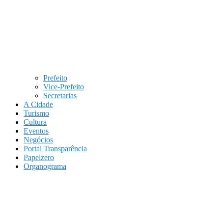
Prefeito
Vice-Prefeito
Secretarias
A Cidade
Turismo
Cultura
Eventos
Negócios
Portal Transparência
Papelzero
Organograma