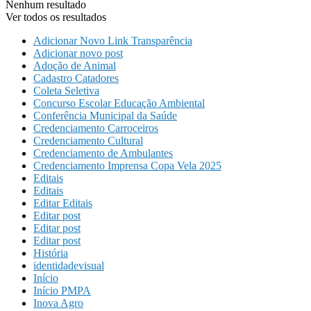
Nenhum resultado
Ver todos os resultados
Adicionar Novo Link Transparência
Adicionar novo post
Adoção de Animal
Cadastro Catadores
Coleta Seletiva
Concurso Escolar Educação Ambiental
Conferência Municipal da Saúde
Credenciamento Carroceiros
Credenciamento Cultural
Credenciamento de Ambulantes
Credenciamento Imprensa Copa Vela 2025
Editais
Editais
Editar Editais
Editar post
Editar post
Editar post
História
identidadevisual
Início
Início PMPA
Inova Agro