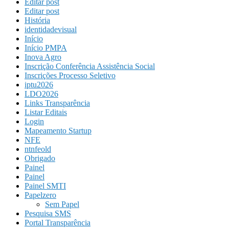
Editar post
Editar post
História
identidadevisual
Início
Início PMPA
Inova Agro
Inscrição Conferência Assistência Social
Inscrições Processo Seletivo
iptu2026
LDO2026
Links Transparência
Listar Editais
Login
Mapeamento Startup
NFE
ntnfeold
Obrigado
Painel
Painel
Painel SMTI
Papelzero
Sem Papel
Pesquisa SMS
Portal Transparência