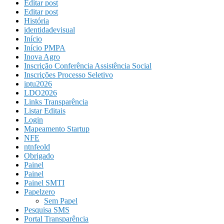
Editar post
Editar post
História
identidadevisual
Início
Início PMPA
Inova Agro
Inscrição Conferência Assistência Social
Inscrições Processo Seletivo
iptu2026
LDO2026
Links Transparência
Listar Editais
Login
Mapeamento Startup
NFE
ntnfeold
Obrigado
Painel
Painel
Painel SMTI
Papelzero
Sem Papel
Pesquisa SMS
Portal Transparência