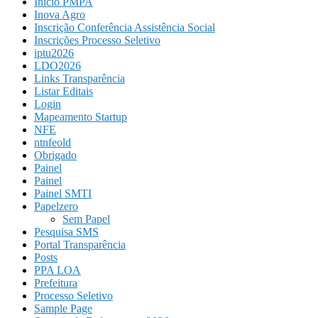
Início PMPA
Inova Agro
Inscrição Conferência Assistência Social
Inscrições Processo Seletivo
iptu2026
LDO2026
Links Transparência
Listar Editais
Login
Mapeamento Startup
NFE
ntnfeold
Obrigado
Painel
Painel
Painel SMTI
Papelzero
Sem Papel
Pesquisa SMS
Portal Transparência
Posts
PPA LOA
Prefeitura
Processo Seletivo
Sample Page