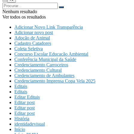
Nenhum resultado
Ver todos os resultados
Adicionar Novo Link Transparência
Adicionar novo post
Adoção de Animal
Cadastro Catadores
Coleta Seletiva
Concurso Escolar Educação Ambiental
Conferência Municipal da Saúde
Credenciamento Carroceiros
Credenciamento Cultural
Credenciamento de Ambulantes
Credenciamento Imprensa Copa Vela 2025
Editais
Editais
Editar Editais
Editar post
Editar post
Editar post
História
identidadevisual
Início