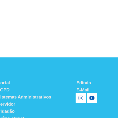
ortal
Editais
LGPD
E-Mail
istemas Administrativos
ervidor
idadão