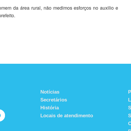
omem da área rural, não medimos esforços no auxilio e
refeito.
Notícias
P
Secretários
História
S
Locais de atendimento
S
C