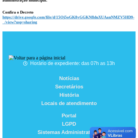
administração municipal.
Confira o Decreto
https://drive.google.com/file/d/15Oj5oGK8vGGKNflduXUAanNMZV5HD9-
_/view?usp=sharing
Horário de expediente: das 07h as 13h
Notícias
Secretários
História
Locais de atendimento
Portal
LGPD
Sistemas Administrativos