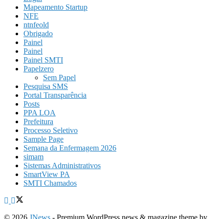
Mapeamento Startup
NFE
ntnfeold
Obrigado
Painel
Painel
Painel SMTI
Papelzero
Sem Papel
Pesquisa SMS
Portal Transparência
Posts
PPA LOA
Prefeitura
Processo Seletivo
Sample Page
Semana da Enfermagem 2026
simam
Sistemas Administrativos
SmartView PA
SMTI Chamados
© 2026
JNews
- Premium WordPress news & magazine theme by