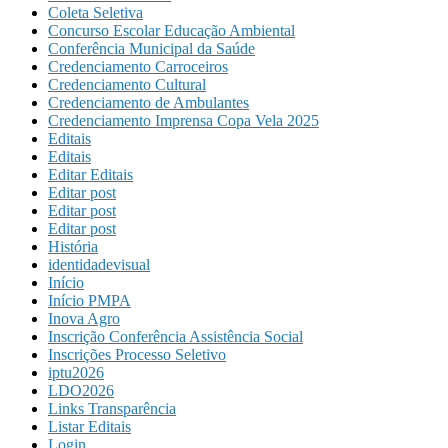
Coleta Seletiva
Concurso Escolar Educação Ambiental
Conferência Municipal da Saúde
Credenciamento Carroceiros
Credenciamento Cultural
Credenciamento de Ambulantes
Credenciamento Imprensa Copa Vela 2025
Editais
Editais
Editar Editais
Editar post
Editar post
Editar post
História
identidadevisual
Início
Início PMPA
Inova Agro
Inscrição Conferência Assistência Social
Inscrições Processo Seletivo
iptu2026
LDO2026
Links Transparência
Listar Editais
Login