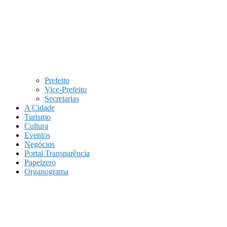
Prefeito
Vice-Prefeito
Secretarias
A Cidade
Turismo
Cultura
Eventos
Negócios
Portal Transparência
Papelzero
Organograma