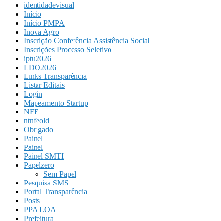
identidadevisual
Início
Início PMPA
Inova Agro
Inscrição Conferência Assistência Social
Inscrições Processo Seletivo
iptu2026
LDO2026
Links Transparência
Listar Editais
Login
Mapeamento Startup
NFE
ntnfeold
Obrigado
Painel
Painel
Painel SMTI
Papelzero
Sem Papel
Pesquisa SMS
Portal Transparência
Posts
PPA LOA
Prefeitura