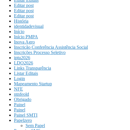
Editar Editais
Editar post
Editar post
Editar post
História
identidadevisual
Início
Início PMPA
Inova Agro
Inscrição Conferência Assistência Social
Inscrições Processo Seletivo
iptu2026
LDO2026
Links Transparência
Listar Editais
Login
Mapeamento Startup
NFE
ntnfeold
Obrigado
Painel
Painel
Painel SMTI
Papelzero
Sem Papel