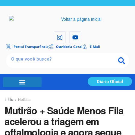
Portal Transparência
Ouvidoria Geral
E-Mail
Diário Oficial
Início
Notícias
Mutirão + Saúde Menos Fila
acelerou a triagem em
oftalmologia e agora segue