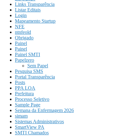
Links Transparência
Listar Editais
Login
Mapeamento Startup
NFE
ntnfeold
Obrigado
Painel
Painel
Painel SMTI
Papelzero
Sem Papel
Pesquisa SMS
Portal Transparência
Posts
PPA LOA
Prefeitura
Processo Seletivo
Sample Page
Semana da Enfermagem 2026
simam
Sistemas Administrativos
SmartView PA
SMTI Chamados