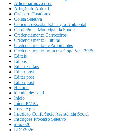
Adicionar novo post
Adoção de Animal
Cadastro Catadores
Coleta Seletiva
Concurso Escolar Educação Ambiental
Conferência Municipal da Saúde
Credenciamento Carroceiros
Credenciamento Cultural
Credenciamento de Ambulantes
Credenciamento Imprensa Copa Vela 2025
Editais
Editais
Editar Editais
Editar post
Editar post
Editar post
História
identidadevisual
Início
Início PMPA
Inova Agro
Inscrição Conferência Assistência Social
Inscrições Processo Seletivo
iptu2026
LDO2026