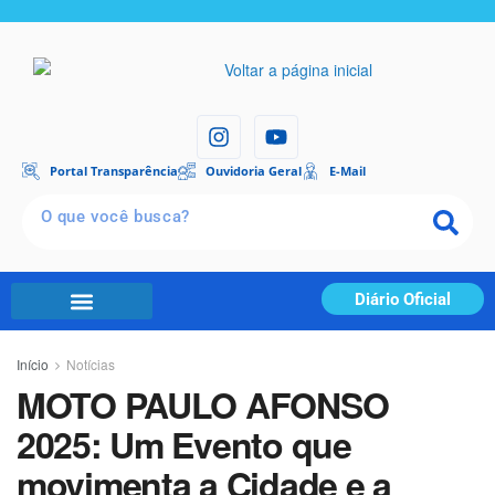
Portal Transparência
Ouvidoria Geral
E-Mail
Diário Oficial
Portal Transparência
Início
Notícias
MOTO PAULO AFONSO
2025: Um Evento que
movimenta a Cidade e a