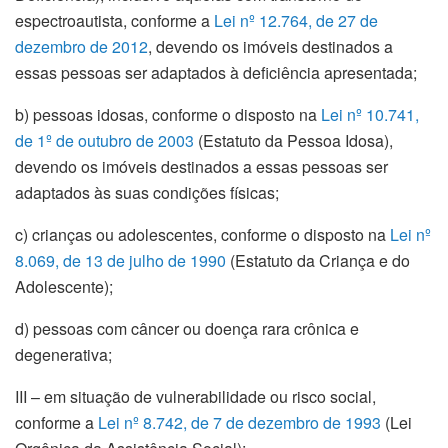
espectro
autista
,
conforme
a
Lei nº 12.764, de 27 de
dezembro
de 2012
,
devendo
os
imóveis
destinados
a
essas
pessoas
ser
adaptados
à
deficiência
apresentada
;
b)
pessoas
idosas
,
conforme
o
disposto
na
Lei nº 10.741,
de 1º de
outubro
de 2003
(
Estatuto
da
Pessoa
Idosa
),
devendo
os
imóveis
destinados
a
essas
pessoas
ser
adaptados
às
suas
condições
físicas
;
c)
crianças
ou
adolescentes
,
conforme
o
disposto
na
Lei nº
8.069, de 13 de
julho
de 1990
(
Estatuto
da
Criança
e do
Adolescente
);
d)
pessoas
com
câncer
ou
doença
rara
crônica
e
degenerativa
;
III –
em
situação
de
vulnerabilidade
ou
risco
social,
conforme
a
Lei nº 8.742, de 7 de
dezembro
de 1993
(Lei