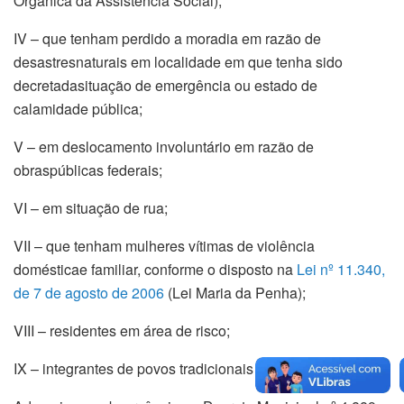
Orgânica
da
Assistência
Social);
IV –
que
tenham
perdido
a
moradia
em
razão
de
desastres
naturais
em
localidade
em
que
tenha
sido
decretada
situação
de
emergência
ou
estado
de
calamidade
pública
;
V –
em
deslocamento
involuntário
em
razão
de
obras
públicas
federais
;
VI –
em
situação
de
rua
;
VII –
que
tenham
mulheres
vítimas
de
violência
doméstica
e familiar,
conforme
o
disposto
na
Lei nº 11.340,
de 7 de
agosto
de 2006
(Lei Maria
da
Penha
);
VIII –
residentes
em
área
de
risco
;
IX –
integrantes
de
povos
tradicionais
e
quilombolas
.