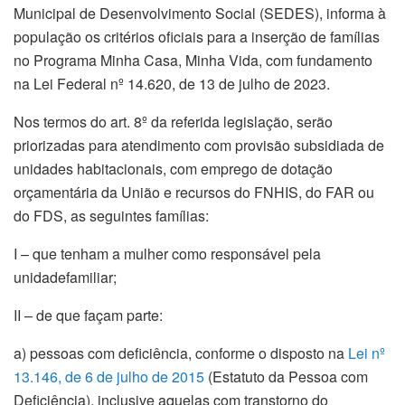
Municipal de Desenvolvimento Social (SEDES), informa à
população os critérios oficiais para a inserção de famílias
no Programa Minha Casa, Minha Vida, com fundamento
na Lei Federal nº 14.620, de 13 de julho de 2023.
Nos termos do art. 8º da referida legislação, serão
priorizadas para atendimento com provisão subsidiada de
unidades habitacionais, com emprego de dotação
orçamentária da União e recursos do FNHIS, do FAR ou
do FDS, as seguintes famílias:
I –
que
tenham
a
mulher
como
responsável
pela
unidade
familiar;
II
–
de
que
façam
parte:
a)
pessoas
com
deficiência
,
conforme
o
disposto
na
Lei nº
13.146, de 6 de
julho
de 2015
(
Estatuto
da
Pessoa com
Deficiência
), inclusive
aquelas
com
transtorno
do