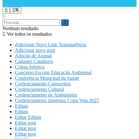
Nenhum resultado
Ver todos os resultados
Adicionar Novo Link Transparência
Adicionar novo post
Adoção de Animal
Cadastro Catadores
Coleta Seletiva
Concurso Escolar Educação Ambiental
Conferência Municipal da Saúde
Credenciamento Carroceiros
Credenciamento Cultural
Credenciamento de Ambulantes
Credenciamento Imprensa Copa Vela 2025
Editais
Editais
Editar Editais
Editar post
Editar post
Editar post