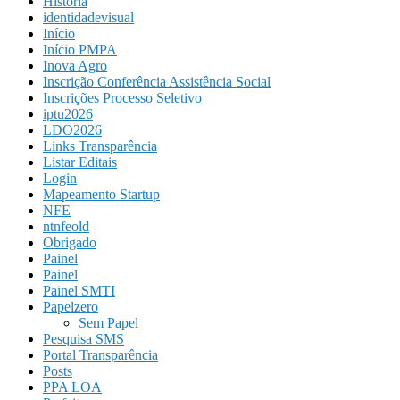
História
identidadevisual
Início
Início PMPA
Inova Agro
Inscrição Conferência Assistência Social
Inscrições Processo Seletivo
iptu2026
LDO2026
Links Transparência
Listar Editais
Login
Mapeamento Startup
NFE
ntnfeold
Obrigado
Painel
Painel
Painel SMTI
Papelzero
Sem Papel
Pesquisa SMS
Portal Transparência
Posts
PPA LOA