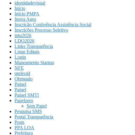
identidadevisual
Início
Início PMPA
Inova Agro
Inscrição Conferência Assistência Social
Inscrições Processo Seletivo
iptu2026
LDO2026
Links Transparência
Listar Editais
Login
Mapeamento Startup
NFE
ntnfeold
Obrigado
Painel
Painel
Painel SMTI
Papelzero
Sem Papel
Pesquisa SMS
Portal Transparência
Posts
PPA LOA
Prefeitura