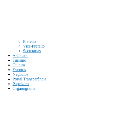
Prefeito
Vice-Prefeito
Secretarias
A Cidade
Turismo
Cultura
Eventos
Negócios
Portal Transparência
Papelzero
Organograma