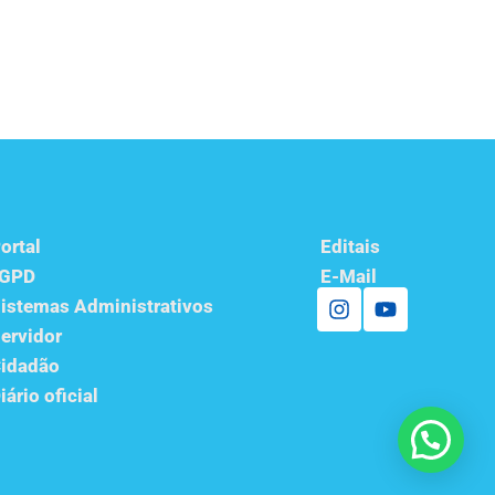
ortal
Editais
LGPD
E-Mail
istemas Administrativos
ervidor
idadão
iário oficial