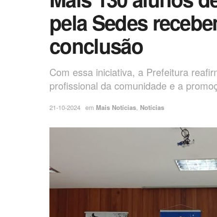
pela Sedes recebe
conclusão
Com essa iniciativa, a Prefeitura rea
profissional da comunidade e a promoç
21-10-2024
em
Mais Notícias
,
Notícias