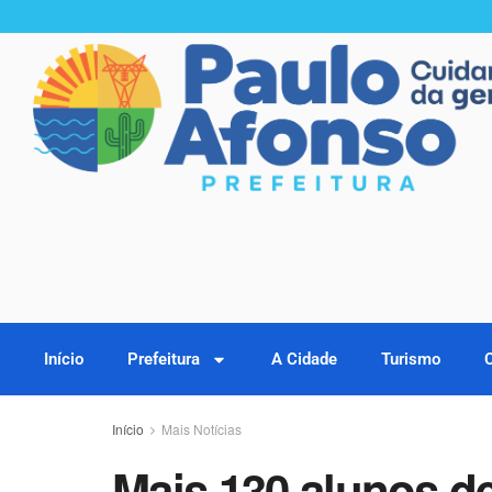
Início
Prefeitura
A Cidade
Turismo
Início
Mais Notícias
Mais 130 alunos d