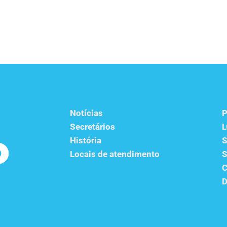
Notícias
P
Secretários
História
S
Locais de atendimento
S
C
D