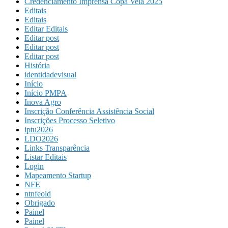
Credenciamento Imprensa Copa Vela 2025
Editais
Editais
Editar Editais
Editar post
Editar post
Editar post
História
identidadevisual
Início
Início PMPA
Inova Agro
Inscrição Conferência Assistência Social
Inscrições Processo Seletivo
iptu2026
LDO2026
Links Transparência
Listar Editais
Login
Mapeamento Startup
NFE
ntnfeold
Obrigado
Painel
Painel