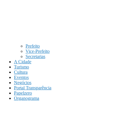
Prefeito
Vice-Prefeito
Secretarias
A Cidade
Turismo
Cultura
Eventos
Negócios
Portal Transparência
Papelzero
Organograma