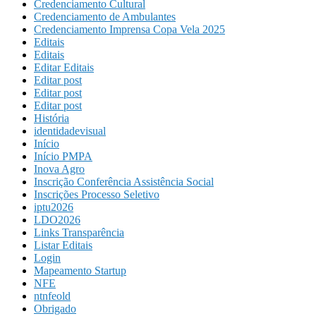
Credenciamento Cultural
Credenciamento de Ambulantes
Credenciamento Imprensa Copa Vela 2025
Editais
Editais
Editar Editais
Editar post
Editar post
Editar post
História
identidadevisual
Início
Início PMPA
Inova Agro
Inscrição Conferência Assistência Social
Inscrições Processo Seletivo
iptu2026
LDO2026
Links Transparência
Listar Editais
Login
Mapeamento Startup
NFE
ntnfeold
Obrigado