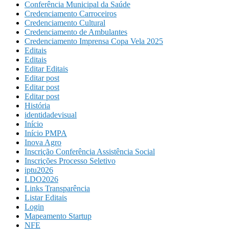
Conferência Municipal da Saúde
Credenciamento Carroceiros
Credenciamento Cultural
Credenciamento de Ambulantes
Credenciamento Imprensa Copa Vela 2025
Editais
Editais
Editar Editais
Editar post
Editar post
Editar post
História
identidadevisual
Início
Início PMPA
Inova Agro
Inscrição Conferência Assistência Social
Inscrições Processo Seletivo
iptu2026
LDO2026
Links Transparência
Listar Editais
Login
Mapeamento Startup
NFE