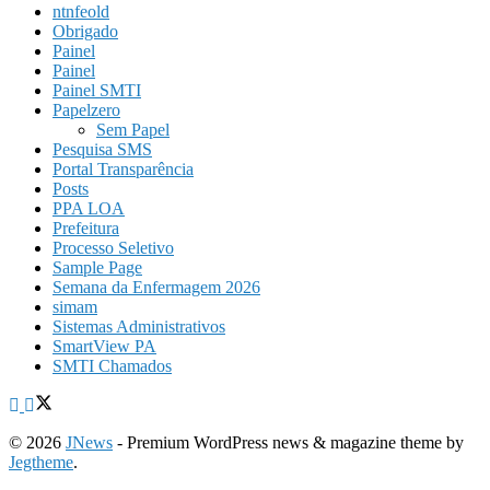
ntnfeold
Obrigado
Painel
Painel
Painel SMTI
Papelzero
Sem Papel
Pesquisa SMS
Portal Transparência
Posts
PPA LOA
Prefeitura
Processo Seletivo
Sample Page
Semana da Enfermagem 2026
simam
Sistemas Administrativos
SmartView PA
SMTI Chamados
© 2026
JNews
- Premium WordPress news & magazine theme by
Jegtheme
.