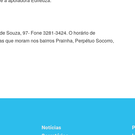
 e a apoiadora Edileuza.
 de Souza, 97- Fone 3281-3424. O horário de
ias que moram nos bairros Prainha, Perpétuo Socorro,
Notícias
P