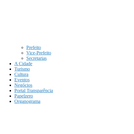
Prefeito
Vice-Prefeito
Secretarias
A Cidade
Turismo
Cultura
Eventos
Negócios
Portal Transparência
Papelzero
Organograma