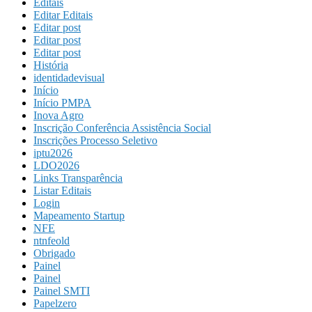
Editais
Editar Editais
Editar post
Editar post
Editar post
História
identidadevisual
Início
Início PMPA
Inova Agro
Inscrição Conferência Assistência Social
Inscrições Processo Seletivo
iptu2026
LDO2026
Links Transparência
Listar Editais
Login
Mapeamento Startup
NFE
ntnfeold
Obrigado
Painel
Painel
Painel SMTI
Papelzero