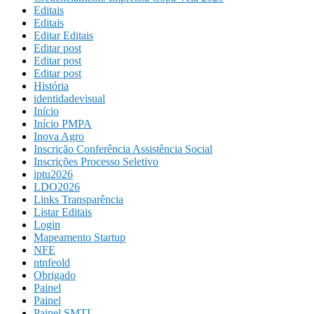
Editais
Editais
Editar Editais
Editar post
Editar post
Editar post
História
identidadevisual
Início
Início PMPA
Inova Agro
Inscrição Conferência Assistência Social
Inscrições Processo Seletivo
iptu2026
LDO2026
Links Transparência
Listar Editais
Login
Mapeamento Startup
NFE
ntnfeold
Obrigado
Painel
Painel
Painel SMTI