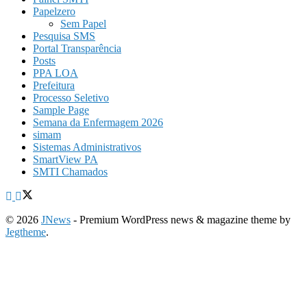
Papelzero
Sem Papel
Pesquisa SMS
Portal Transparência
Posts
PPA LOA
Prefeitura
Processo Seletivo
Sample Page
Semana da Enfermagem 2026
simam
Sistemas Administrativos
SmartView PA
SMTI Chamados
© 2026
JNews
- Premium WordPress news & magazine theme by
Jegtheme
.