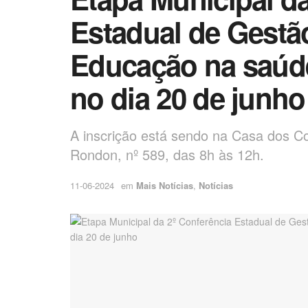
Estadual de Gestã
Educação na saúd
no dia 20 de junho
A inscrição está sendo na Casa dos C
Rondon, nº 589, das 8h às 12h.
11-06-2024
em
Mais Notícias
,
Notícias