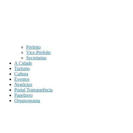
Prefeito
Vice-Prefeito
Secretarias
A Cidade
Turismo
Cultura
Eventos
Negócios
Portal Transparência
Papelzero
Organograma