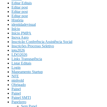
Editar Editais
Editar post
Editar post
Editar post
História
identidadevisual
Início
Início PMPA
Inova Agro
Inscrição Conferência Assistência Social
Inscrições Processo Seletivo
iptu2026
LDO2026
Links Transparência
Listar Editais
Login
Mapeamento Startup
NFE
ntnfeold
Obrigado
Painel
Painel
Painel SMTI
Papelzero
Sem Papel