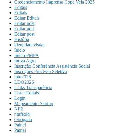
Credenciamento Imprensa Copa Vela 2025
Editais
Editais
Editar Editais
Editar post
Editar post
Editar post
História
identidadevisual
Início
Início PMPA
Inova Agro
Inscrição Conferência Assistência Social
Inscrições Processo Seletivo
iptu2026
LDO2026
Links Transparência
Listar Editais
Login
Mapeamento Startup
NFE
ntnfeold
Obrigado
Painel
Painel