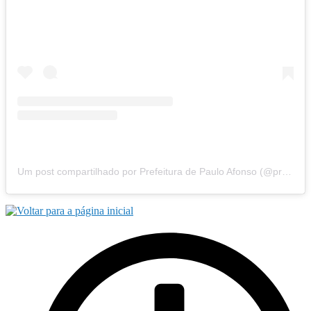
Um post compartilhado por Prefeitura de Paulo Afonso (@prefpauloafonso)