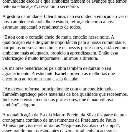
comunidade escolar e que simboliza também os avanços que temos
feito na educação”, ressaltou o secretário.
A gestora da unidade,
Cléo Lima
, não escondeu a emoção ao ver o
novo ambiente de trabalho e estudo, reforçando como a nova
estrutura impactará o rendimento de todos.
“Estou com o coração cheio de muita emoção nessa noite. A
qualificação ela é de grande importância para a nossa comunidade,
porque os nossos alunos hoje, e os nossos professores, estão em um
ambiente mais adequado, propício à aprendizagem. Então essa
valorização é muito importante”, afirmou a diretora.
Os maiores beneficiados pela obra também deixaram o seu
agradecimento. A estudante
Isabel
aprovou as melhorias que
encontrou ao retornar para a sala de aula:
“Amei essa reforma, principalmente com o ar condicionado.
Também agradeço pelos materiais de boa qualidade que recebemos.
Inclusive o ensinamento dos professores, que é maravilhoso
também”, elogiou.
A requalificação da Escola Mauro Pereira da Silva faz parte de um
cronograma contínuo de investimentos da Prefeitura de Paulo
Afonso que visa reestruturar as “Pequenas Escolas do Campo”,
assegurando que os estudantes da zona rural tenham acesso às