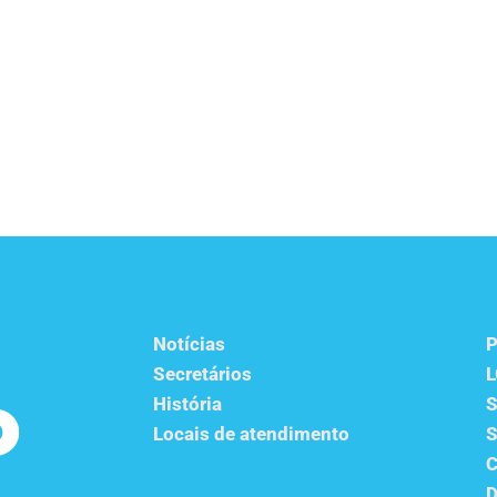
Notícias
P
Secretários
História
S
Locais de atendimento
S
C
D