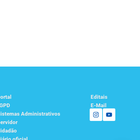
ortal
Editais
LGPD
E-Mail
istemas Administrativos
ervidor
idadão
iário oficial