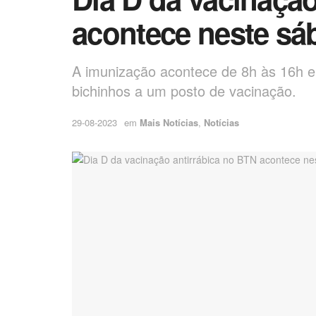
acontece neste sá
A imunização acontece de 8h às 16h e 
bichinhos a um posto de vacinação.
29-08-2023
em
Mais Notícias
,
Notícias