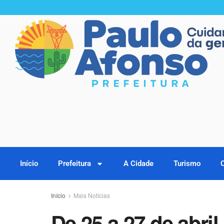
Início
Prefeitura
A Cidade
Turismo
Início
Mais Notícias
De 25 a 27 de abri