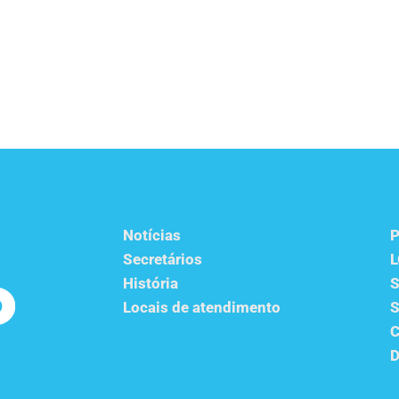
Notícias
P
Secretários
História
S
Locais de atendimento
S
C
D