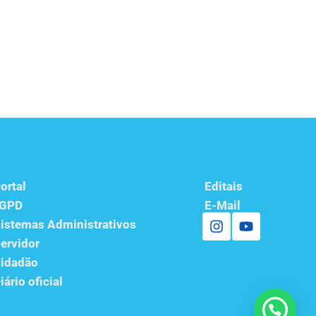
ortal
Editais
LGPD
E-Mail
istemas Administrativos
ervidor
idadão
iário oficial