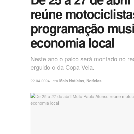
reúne motociclista
programação music
economia local
Neste ano o palco será montado no re
erguido o da Copa Vela.
22-04-2024
em
Mais Notícias
,
Notícias