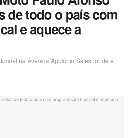
s de todo o país com
al e aquece a
dondel na Avenida Apolônio Sales, onde é