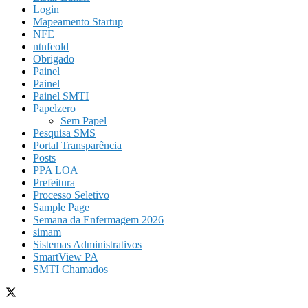
Login
Mapeamento Startup
NFE
ntnfeold
Obrigado
Painel
Painel
Painel SMTI
Papelzero
Sem Papel
Pesquisa SMS
Portal Transparência
Posts
PPA LOA
Prefeitura
Processo Seletivo
Sample Page
Semana da Enfermagem 2026
simam
Sistemas Administrativos
SmartView PA
SMTI Chamados