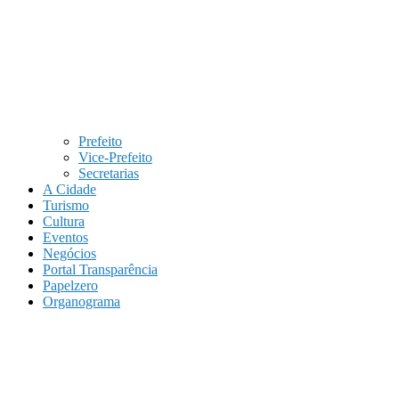
Prefeito
Vice-Prefeito
Secretarias
A Cidade
Turismo
Cultura
Eventos
Negócios
Portal Transparência
Papelzero
Organograma