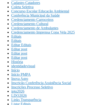
Cadastro Catadores
Coleta Seletiva
Concurso Escolar Educação Ambiental
Conferência Municipal da Saúde
Credenciamento Carroceiros
Credenciamento Cultural
Credenciamento de Ambulantes
Credenciamento Imprensa Copa Vela 2025
Editais
Editais
Editar Editais
Editar post
Editar post
Editar post
História
identidadevisual
Início
Início PMPA
Inova Agro
Inscrição Conferência Assistência Social
Inscrições Processo Seletivo
iptu2026
LDO2026
Links Transparência
Listar Editais